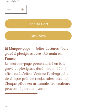
Quantity
*
Add to Cart
Buy Now
📖 Marque-page — Jolies Lectures · bois
gravé & plexiglass doré · fait main en
France.
Un marque-page personnalisé en bois
gravé et plexiglass doré miroir, idéal à
offrir ou à s'offrir. Vérifiez l'orthographe
de chaque prénom (majuscules, accents).
Chaque pièce est artisanale, les couleurs
peuvent légèrement varier.
━━━━━━━━━━━━━━━━━
🪵 Bois gravé & plexiglass doré miroir
📏 18 × 5 cm