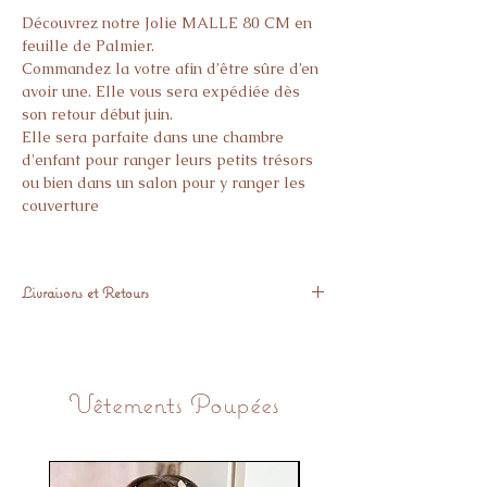
Découvrez notre Jolie MALLE 80 CM en
feuille de Palmier.
Commandez la votre afin d’être sûre d’en
avoir une. Elle vous sera expédiée dès
son retour début juin.
Elle sera parfaite dans une chambre
d'enfant pour ranger leurs petits trésors
ou bien dans un salon pour y ranger les
couverture
Largeur: 40 centimètres
Hauteur: 40 centimètres
Livraisons et Retours
Profondeur: 80 centimètres
Fait main au Maroc
Expédié sous 48h
Matériaux : FEUILLE DE PALMIER
Si l'article ne vous donne pas pleine
satisfaction, vous avez 14 Jours pour nous
Matiére : Feuille de palmierTaille
Vêtements Poupées
le retourner Gratuitement.
:l80xL40XH40Les centimètres peuvent
varier de 1 ou 2 cm car ces malles sont
faites a la mainTravail
ArtisanaleProvenance : Maroc