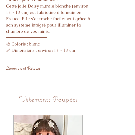
Cette jolie Daisy murale blanche (environ
13 × 13 cm) est fabriquée à la main en
France. Elle s'accroche facilement grâce à
son système intégré pour illuminer la
chambre de vos minis.
━━━━━━━━━━━━━━━━━
🎨 Coloris : blanc
📏 Dimensions : environ 13 × 13 cm
🇫🇷 Fait main en France
📦 Vendue à l'unité
Livraison et Retours
🔗 Accroche intégrée
━━━━━━━━━━━━━━━━━
Expédié sous 48h
🎈 Idéale pour : chambre enfant, déco
Vous avez 14 jours pour nous retourner
murale, cadeau
l’article gratuitement si il ne vous donne
📦 Expédiée sous 48h
Vêtements Poupées
pas pleine satisfaction.