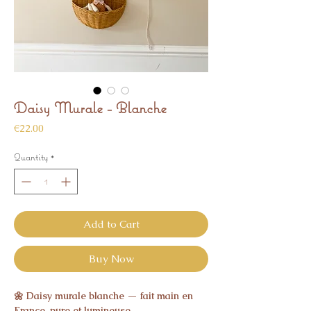
Daisy Murale - Blanche
Price
€22.00
Quantity
*
Add to Cart
Buy Now
🌼 Daisy murale blanche — fait main en
France, pure et lumineuse.