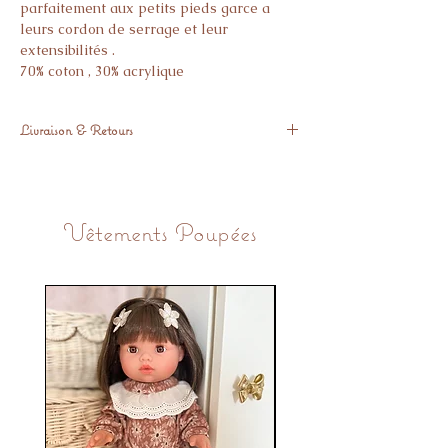
parfaitement aux petits pieds garce a
leurs cordon de serrage et leur
extensibilités .
70% coton , 30% acrylique
Livraison & Retours
Expédié sous 3 semaines.
Vous pouvez nous retourner l’article
gratuitement si il ne vous donne pas
Vêtements Poupées
pleine satisfaction.