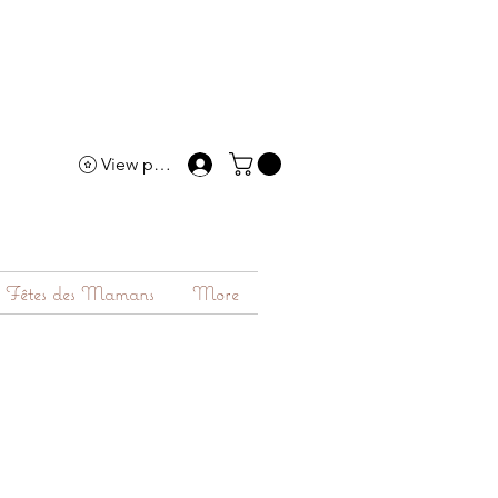
View points
Fêtes des Mamans
More