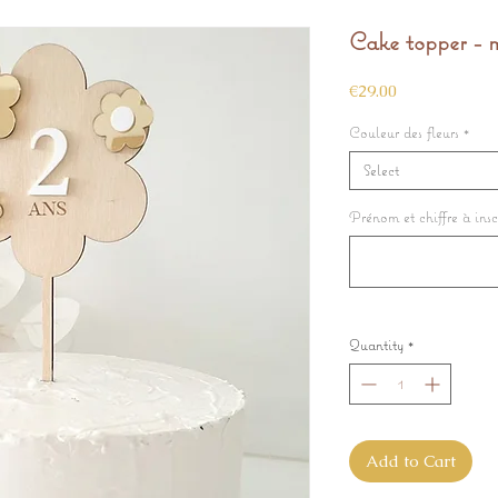
Cake topper - 
Price
€29.00
Couleur des fleurs
*
Select
Prénom et chiffre à insc
Quantity
*
Add to Cart