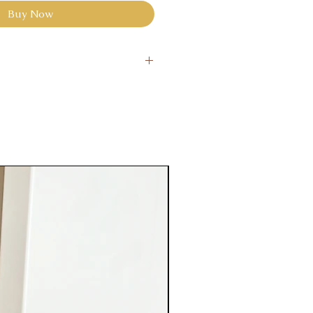
Buy Now
rs
nalisé ne peut être retournés.