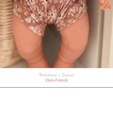
Barboteuse — Louison
Quick View
Out of stock