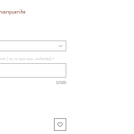
marguerite
rire ( ou ce que vous souhaitez)
*
0/500