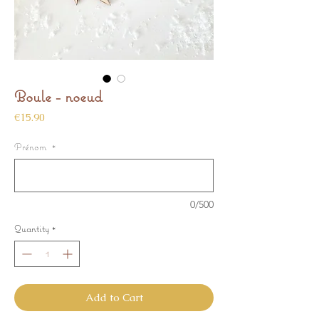
Boule - noeud
Price
€15.90
Prénom
*
0/500
Quantity
*
Add to Cart