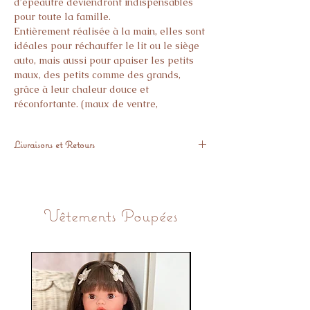
d’épeautre deviendront indispensables
pour toute la famille.
Entièrement réalisée à la main, elles sont
idéales pour réchauffer le lit ou le siège
auto, mais aussi pour apaiser les petits
maux, des petits comme des grands,
grâce à leur chaleur douce et
réconfortante. (maux de ventre,
courbatures, contusions, règles
douloureuses…)
Livraisons et Retours
A utiliser chaudes ou froides.
Fait main en France
Expédié sous 48h
les bouillottes sèches sont conformes à la
Vous pouvez nous retourner l'article sous
norme jouet EN71-1-2-3 ainsi qu’a la
14 Jours GRATUITEMENT si l'article ne
NORME CE.
Vêtements Poupées
vous donne pas pleine satisfaction.