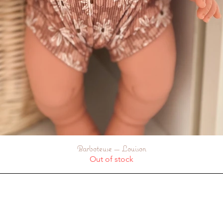
Barboteuse — Louison
Quick View
Out of stock