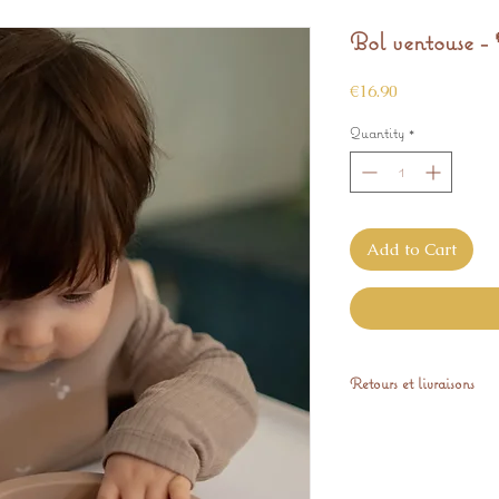
Bol ventouse -
Price
€16.90
Quantity
*
Add to Cart
Retours et livraisons
L'article est expéd
Retours sous 14 jour