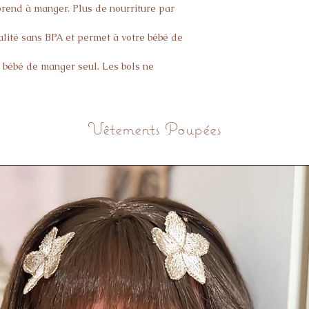
rend à manger. Plus de nourriture par
ualité sans BPA et permet à votre bébé de
bébé de manger seul. Les bols ne
a donc aucun risque que bébé se brûle.
Vêtements Poupées
au lave-vaisselle
limentaire
nes EN71
4 mois