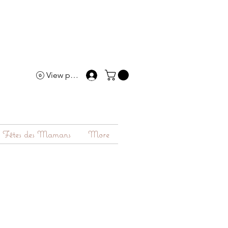
View points
Fêtes des Mamans
More