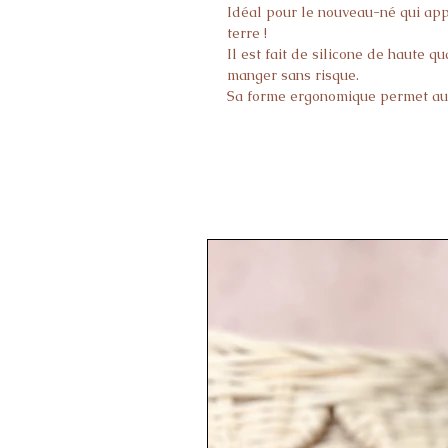
Idéal pour le nouveau-né qui app
terre !
Il est fait de silicone de haute q
manger sans risque.
Sa forme ergonomique permet au 
retiennent pas la chaleur, il n'y 
Détails:
Dimensions : 15 x 8 cm
Contenance : 350 ml
Nettoyage à l’eau savonneuse ou 
Fabriqué en silicone de qualité a
Passe au micro-ondes
Conforme aux normes européen
Sans BPA et sans phtalates
Convient aux enfants à partir de 
Couvercle 100% hermétique