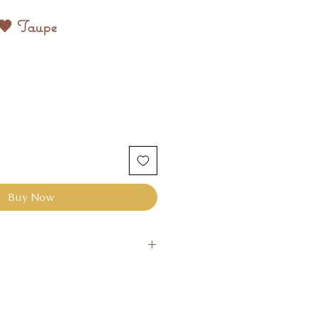
 🤎 Taupe
Buy Now
ié sous 48H suite à la commande.
s si pas satisfaisant