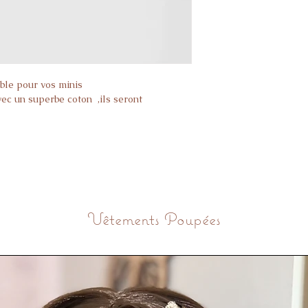
Livré sous 3 semain
Si l’article ne vous 
vous avez 14 jours p
ble pour vos minis
ec un superbe coton ,ils seront
Vêtements Poupées