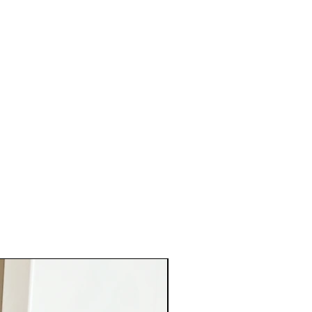
es
donne pas pleine satisfaction,
our nous le retourner.