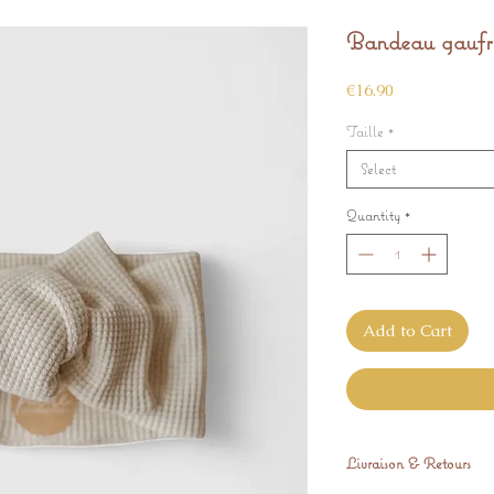
Bandeau gaufr
Price
€16.90
Taille
*
Select
Quantity
*
Add to Cart
Livraison & Retours