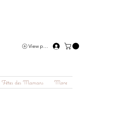
View points
Fêtes des Mamans
More