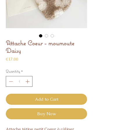
Attache Coeur - moumoute
Daisy
Price
€17.00
Quantity
*
Add to Cart
Buy Now
Attache tétine petit Coeur à câliner.