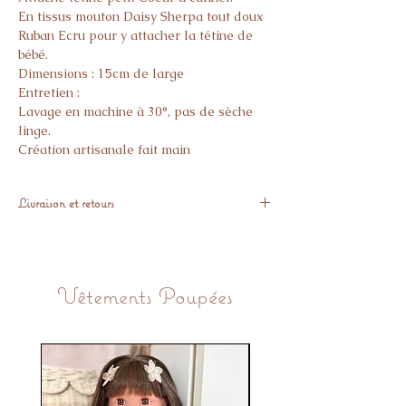
En tissus mouton Daisy Sherpa tout doux
Ruban Ecru pour y attacher la tétine de
bébé.
Dimensions : 15cm de large
Entretien :
Lavage en machine à 30°, pas de sèche
linge.
Création artisanale fait main
Livraison et retours
Expédié sous 48H ouvrés.
Si l’article ne vous donne pas pleine
satisfaction, vous avez 14 jours pour nous
Vêtements Poupées
le retourner GRATUITEMENT