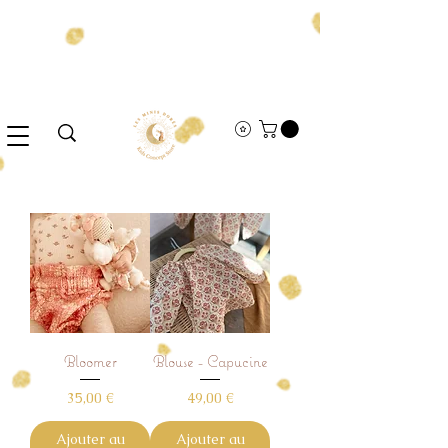
Bloomer
Blouse - Capucine
Prix
Prix
35,00 €
49,00 €
Ajouter au
Ajouter au