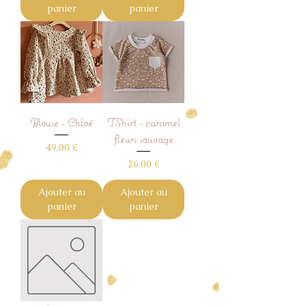
panier
panier
Blouse - Chloé
T-Shirt - caramel
fleurs sauvage
Prix
49,00 €
Prix
26,00 €
Ajouter au
Ajouter au
panier
panier