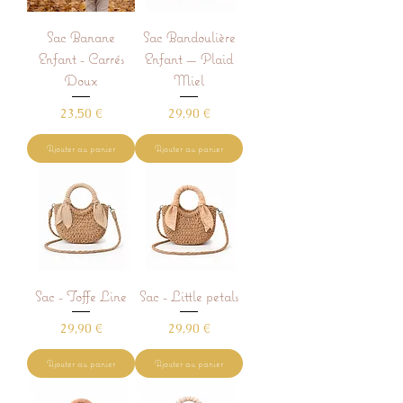
Sac Banane
Sac Bandoulière
Enfant - Carrés
Enfant — Plaid
Doux
Miel
Prix
Prix
23,50 €
29,90 €
Ajouter au panier
Ajouter au panier
Sac - Toffe Line
Sac - Little petals
Prix
Prix
29,90 €
29,90 €
Ajouter au panier
Ajouter au panier