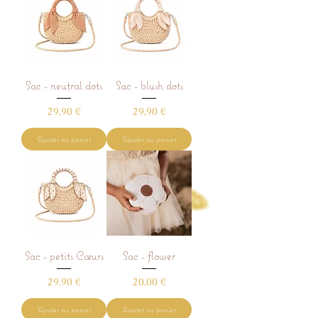
Sac - neutral dots
Sac - blush dots
Prix
Prix
29,90 €
29,90 €
Ajouter au panier
Ajouter au panier
Sac - petits Cœurs
Sac - flower
Prix
Prix
29,90 €
20,00 €
Ajouter au panier
Ajouter au panier