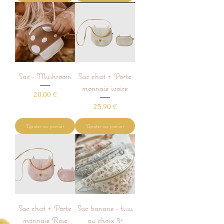
Sac - Mushroom
Sac chat + Porte
monnaie ivoire
Prix
20,00 €
Prix
25,90 €
Ajouter au panier
Ajouter au panier
Sac chat + Porte
Sac banane - tissu
monnaie Rose
au choix ✨