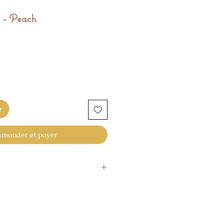
 - Peach
r
mander et payer
s si pas satisfaisant