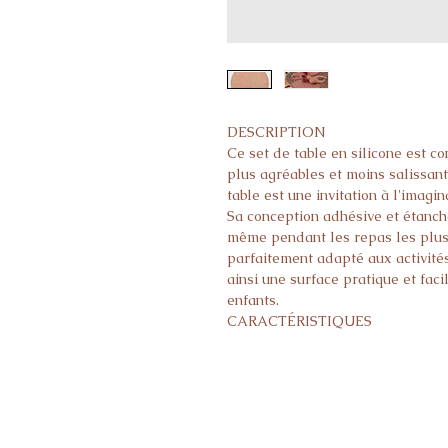
DESCRIPTION
Ce set de table en silicone est c
plus agréables et moins salissants
table est une invitation à l'imagin
Sa conception adhésive et étanche
même pendant les repas les plus 
parfaitement adapté aux activités
ainsi une surface pratique et faci
enfants.
CARACTÉRISTIQUES
Dimensions : 40 x 32 cm
Fabriqué en silicone de qualité a
Conforme aux normes européenn
Sans BPA et sans phtalates
Convient aux enfants de 6 mois