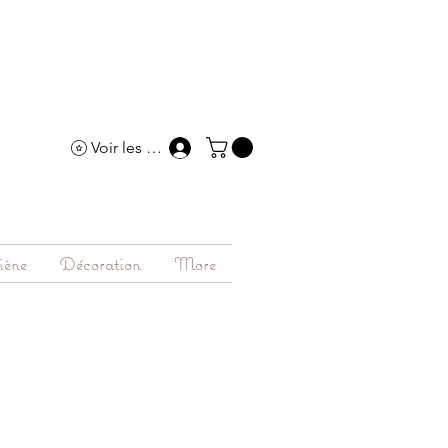
Voir les points
iène
Décoration
More