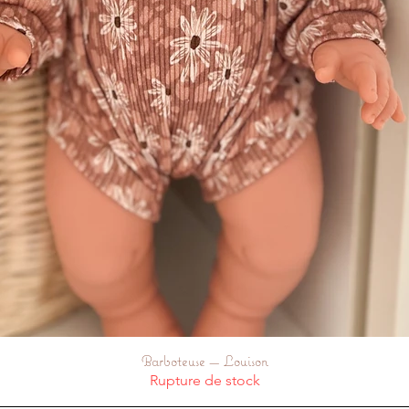
Barboteuse — Louison
Aperçu rapide
Rupture de stock