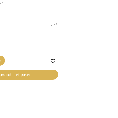
u
*
0/500
r
mander et payer
ourner l’article
 ne vous donne pas pleine