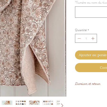
Numéro ou nom du tiss
Quantité
*
Ajouter au panie
Com
Livraison et retours
Expédié sous 48h
Vous pouvez nous ret
GRATUITEMENT si il