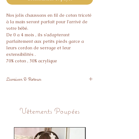
Nos jolis chaussons en fil de coton tricoté
à la main seront parfait pour l’arrivé de
votre bébé.
De 0 a 4 mois , ils s’adapteront
parfaitement aux petits pieds garce a
leurs cordon de serrage et leur
extensibilités .
70% coton , 30% acrylique
Livraison & Retours
Expédié sous 3 semaines.
Vous pouvez nous retourner l’article
gratuitement si il ne vous donne pas
Vêtements Poupées
pleine satisfaction.