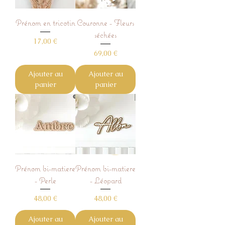
Prénom en tricotin
Couronne - Fleurs
séchées
Prix
17,00 €
Prix
69,00 €
Ajouter au
Ajouter au
panier
panier
Prénom bi-matiere
Prénom bi-matiere
- Perle
- Léopard
Prix
Prix
48,00 €
48,00 €
Ajouter au
Ajouter au