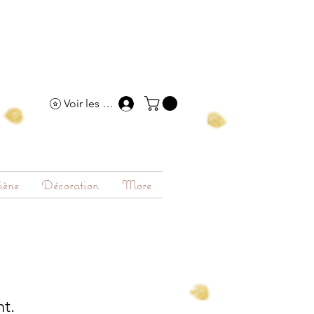
Voir les points
iène
Décoration
More
nt.