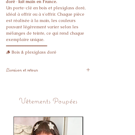
doré · fait main en France.
Un porte-clé en bois et plexiglass doré,
idéal à offrir ou à s'offrir. Chaque pièce
est réalisée à la main, les couleurs
pouvant légèrement varier selon les
mélanges de teinte, ce qui rend chaque
exemplaire unique.
━━━━━━━━━━━━━━━━━
🪵 Bois & plexiglass doré
📏 9 cm
🇫🇷 Fait main en France
Livraison et retours
━━━━━━━━━━━━━━━━━
📦 Expédié sous 48h
Expédié sous 10 jours
Aucun article personnalisé ne peut être
retournés.
Vêtements Poupées