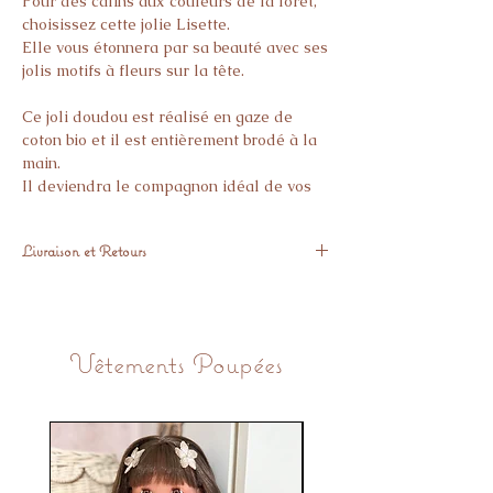
Pour des calins aux couleurs de la forêt,
choisissez cette jolie Lisette.
Elle vous étonnera par sa beauté avec ses
jolis motifs à fleurs sur la tête.
Ce joli doudou est réalisé en gaze de
coton bio et il est entièrement brodé à la
main.
Il deviendra le compagnon idéal de vos
bébés pour ses moments câlins !
Livraison et Retours
Pour sa collerette, vous pourrez vous
faire plaisir avec le large choix de tissu
L'article est réalisé a la main, la créatrice.
que l'on vous propose.
Votre doudou sera expédié sous 4
semaines suite à la commande.
Vêtements Poupées
Vous avez 14 Jours pour nous retourner
GRATUITEMENT les articles non brodés.