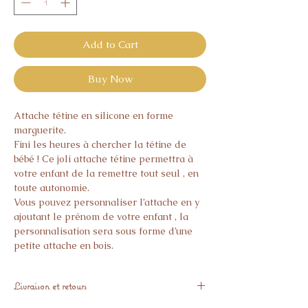
Add to Cart
Buy Now
Attache tétine en silicone en forme
marguerite.
Fini les heures à chercher la tétine de
bébé ! Ce joli attache tétine permettra à
votre enfant de la remettre tout seul , en
toute autonomie.
Vous pouvez personnaliser l’attache en y
ajoutant le prénom de votre enfant , la
personnalisation sera sous forme d’une
petite attache en bois.
Ne pas stériliser, contient des elements
de petites tailles, à utilisers sous
Livraison et retours
surveillance.
Entièrement confectioné à la main.